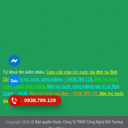
Từ khoá tìm kiếm nhiều:
Cung cấp máy lọc nước gia đình tại Bình
Chánh
,
Máy lọc nước công nghiệp – 0938.789.129
,
Máy lọc nước
công nghiệp Bình Chánh
,
Máy lọc nước công nghiệp giá rẻ tại Bình
Chánh – HCM
,
Máy lọc nước gia đình – 0938.789.129
,
Máy lọc nước
0938.789.129
gia đình Bình Chánh
, ...
Copyright 2026 ©
Bản quyền thuộc
Công Ty TNHH Công Nghệ Môi Trường