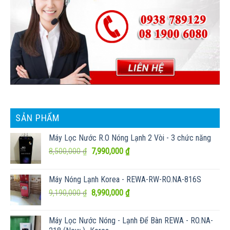
SẢN PHẨM
Máy Lọc Nước R.O Nóng Lạnh 2 Vòi - 3 chức năng
Giá
Giá
8,500,000
₫
7,990,000
₫
gốc
hiện
là:
tại
Máy Nóng Lạnh Korea - REWA-RW-RO.NA-816S
8,500,000 ₫.
là:
Giá
Giá
9,190,000
₫
8,990,000
₫
7,990,000 ₫.
gốc
hiện
là:
tại
Máy Lọc Nước Nóng - Lạnh Để Bàn REWA - RO.NA-
9,190,000 ₫.
là: