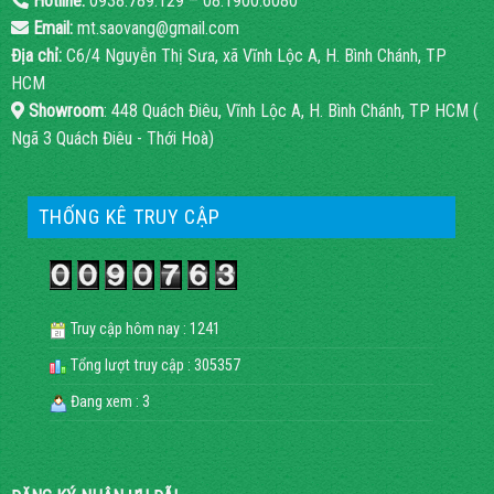
Hotline:
0938.789.129 – 08.1900.6080
Email:
mt.saovang@gmail.com
Địa chỉ:
C6/4 Nguyễn Thị Sưa, xã Vĩnh Lộc A, H. Bình Chánh, TP
HCM
Showroom
: 448 Quách Điêu, Vĩnh Lộc A, H. Bình Chánh, TP HCM (
Ngã 3 Quách Điêu - Thới Hoà)
THỐNG KÊ TRUY CẬP
Truy cập hôm nay : 1241
Tổng lượt truy cập : 305357
Đang xem : 3