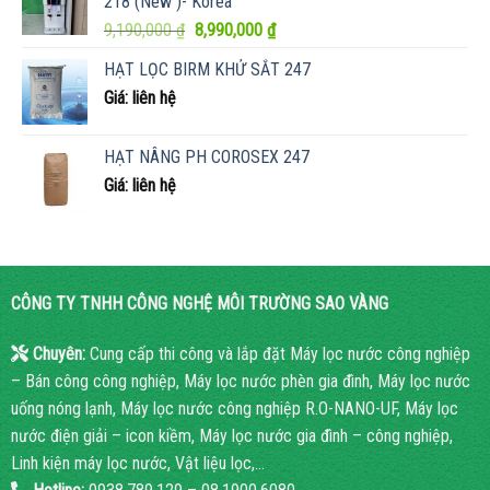
218 (New )- Korea
8,990,000 ₫.
Giá
Giá
9,190,000
₫
8,990,000
₫
gốc
hiện
HẠT LỌC BIRM KHỬ SẮT 247
là:
tại
Giá: liên hệ
9,190,000 ₫.
là:
8,990,000 ₫.
HẠT NÂNG PH COROSEX 247
Giá: liên hệ
CÔNG TY TNHH CÔNG NGHỆ MÔI TRƯỜNG SAO VÀNG
Chuyên:
Cung cấp thi công và lắp đặt Máy lọc nước công nghiệp
– Bán công công nghiệp, Máy lọc nước phèn gia đình, Máy lọc nước
uống nóng lạnh, Máy lọc nước công nghiệp R.O-NANO-UF, Máy lọc
nước điện giải – icon kiềm, Máy lọc nước gia đình – công nghiệp,
Linh kiện máy lọc nước, Vật liệu lọc,…