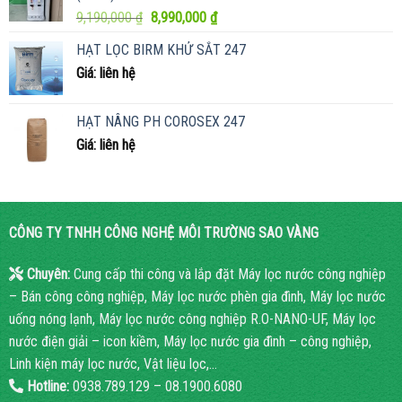
8,990,000 ₫.
Giá
Giá
9,190,000
₫
8,990,000
₫
gốc
hiện
HẠT LỌC BIRM KHỬ SẮT 247
là:
tại
Giá: liên hệ
9,190,000 ₫.
là:
8,990,000 ₫.
HẠT NÂNG PH COROSEX 247
Giá: liên hệ
CÔNG TY TNHH CÔNG NGHỆ MÔI TRƯỜNG SAO VÀNG
Chuyên:
Cung cấp thi công và lắp đặt Máy lọc nước công nghiệp
– Bán công công nghiệp, Máy lọc nước phèn gia đình, Máy lọc nước
uống nóng lạnh, Máy lọc nước công nghiệp R.O-NANO-UF, Máy lọc
nước điện giải – icon kiềm, Máy lọc nước gia đình – công nghiệp,
Linh kiện máy lọc nước, Vật liệu lọc,…
Hotline:
0938.789.129 – 08.1900.6080