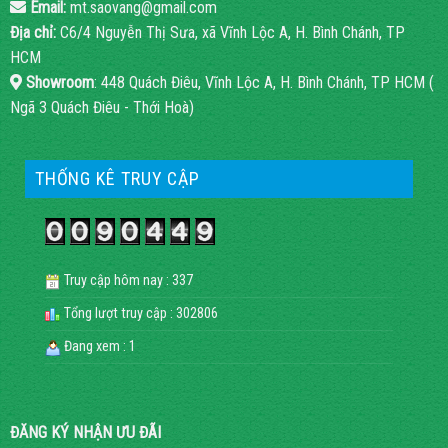
Email:
mt.saovang@gmail.com
Địa chỉ:
C6/4 Nguyễn Thị Sưa, xã Vĩnh Lộc A, H. Bình Chánh, TP
HCM
Showroom
: 448 Quách Điêu, Vĩnh Lộc A, H. Bình Chánh, TP HCM (
Ngã 3 Quách Điêu - Thới Hoà)
THỐNG KÊ TRUY CẬP
Truy cập hôm nay : 337
Tổng lượt truy cập : 302806
Đang xem : 1
ĐĂNG KÝ NHẬN ƯU ĐÃI