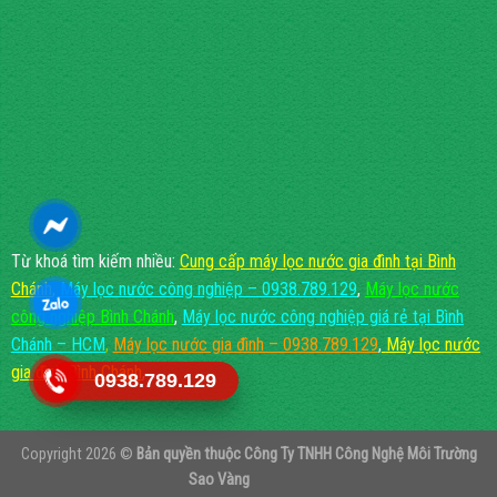
Từ khoá tìm kiếm nhiều:
Cung cấp máy lọc nước gia đình tại Bình
Chánh
,
Máy lọc nước công nghiệp – 0938.789.129
,
Máy lọc nước
công nghiệp Bình Chánh
,
Máy lọc nước công nghiệp giá rẻ tại Bình
Chánh – HCM
,
Máy lọc nước gia đình – 0938.789.129
,
Máy lọc nước
gia đình Bình Chánh
, ...
0938.789.129
Copyright 2026 ©
Bản quyền thuộc
Công Ty TNHH Công Nghệ Môi Trường
Sao Vàng