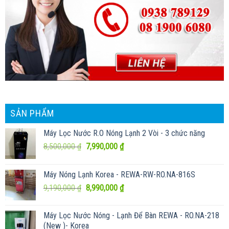
SẢN PHẨM
Máy Lọc Nước R.O Nóng Lạnh 2 Vòi - 3 chức năng
Giá
Giá
8,500,000
₫
7,990,000
₫
gốc
hiện
là:
tại
Máy Nóng Lạnh Korea - REWA-RW-RO.NA-816S
8,500,000 ₫.
là:
Giá
Giá
9,190,000
₫
8,990,000
₫
7,990,000 ₫.
gốc
hiện
là:
tại
Máy Lọc Nước Nóng - Lạnh Để Bàn REWA - RO.NA-218
9,190,000 ₫.
là:
(New )- Korea