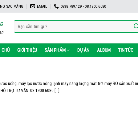
NG SAO VÀNG
EMAIL
0938.789.129 - 08.1900.6080
Tìm
NG
kiếm:
ạn
 CHỦ
GIỚI THIỆU
SẢN PHẨM
DỰ ÁN
ALBUM
TIN TỨC
 nước uống, máy lọc nước nóng lạnh máy năng lượng mặt trời máy RO sản xuất 
 HỖ TRỢ TƯ VẤN: 08 1900 6080 [...]