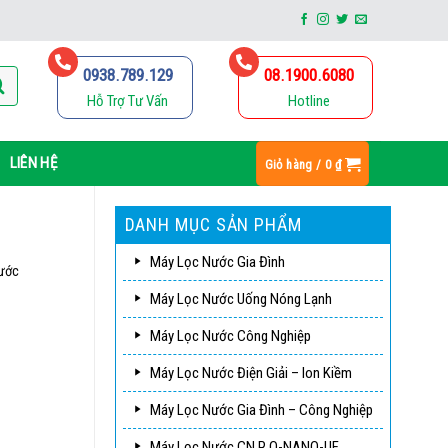
0938.789.129
08.1900.6080
Hỗ Trợ Tư Vấn
Hotline
LIÊN HỆ
Giỏ hàng /
0
₫
DANH MỤC SẢN PHẨM
Máy Lọc Nước Gia Đình
nước
Máy Lọc Nước Uống Nóng Lạnh
Máy Lọc Nước Công Nghiệp
Máy Lọc Nước Điện Giải – Ion Kiềm
Máy Lọc Nước Gia Đình – Công Nghiệp
Máy Lọc Nước CN R.O-NANO-UF