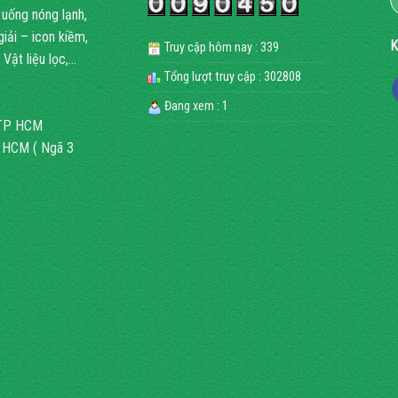
 uống nóng lạnh,
ải – icon kiềm,
K
Truy cập hôm nay : 339
Vật liệu lọc,…
Tổng lượt truy cập : 302808
Đang xem : 1
, TP HCM
P HCM ( Ngã 3