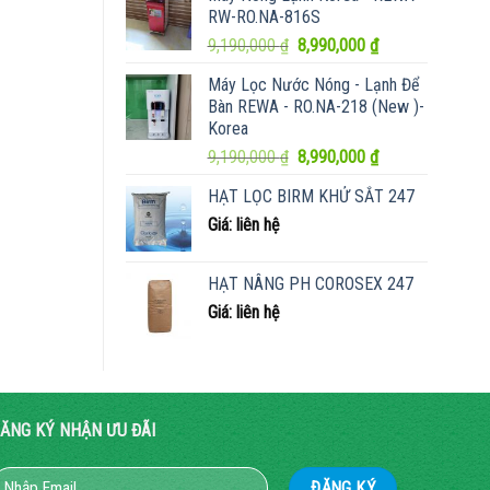
là:
tại
RW-RO.NA-816S
8,500,000 ₫.
là:
Giá
Giá
9,190,000
₫
8,990,000
₫
7,990,000 ₫.
gốc
hiện
Máy Lọc Nước Nóng - Lạnh Để
là:
tại
Bàn REWA - RO.NA-218 (New )-
9,190,000 ₫.
là:
Korea
8,990,000 ₫.
Giá
Giá
9,190,000
₫
8,990,000
₫
gốc
hiện
HẠT LỌC BIRM KHỬ SẮT 247
là:
tại
Giá: liên hệ
9,190,000 ₫.
là:
8,990,000 ₫.
HẠT NÂNG PH COROSEX 247
Giá: liên hệ
ĂNG KÝ NHẬN ƯU ĐÃI