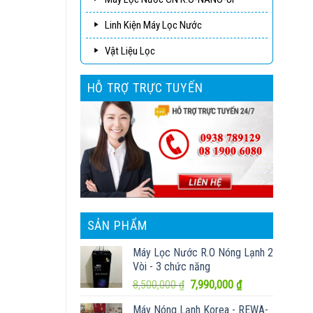
Linh Kiện Máy Lọc Nước
Vật Liệu Lọc
HỖ TRỢ TRỰC TUYẾN
SẢN PHẨM
Máy Lọc Nước R.O Nóng Lạnh 2
Vòi - 3 chức năng
Giá
Giá
8,500,000
₫
7,990,000
₫
gốc
hiện
Máy Nóng Lạnh Korea - REWA-