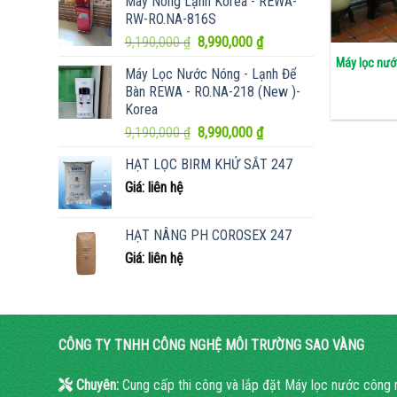
Máy Nóng Lạnh Korea - REWA-
là:
tại
RW-RO.NA-816S
8,500,000 ₫.
là:
Giá
Giá
9,190,000
₫
8,990,000
₫
7,990,000 ₫.
gốc
hiện
công nghiệp – CN001
Máy lọc nước công nghiệp – CN004
Máy lọc nướ
Máy Lọc Nước Nóng - Lạnh Để
là:
tại
Bàn REWA - RO.NA-218 (New )-
á: liên hệ
Giá: liên hệ
9,190,000 ₫.
là:
Korea
8,990,000 ₫.
Giá
Giá
9,190,000
₫
8,990,000
₫
gốc
hiện
HẠT LỌC BIRM KHỬ SẮT 247
là:
tại
Giá: liên hệ
9,190,000 ₫.
là:
8,990,000 ₫.
HẠT NÂNG PH COROSEX 247
Giá: liên hệ
CÔNG TY TNHH CÔNG NGHỆ MÔI TRƯỜNG SAO VÀNG
Chuyên:
Cung cấp thi công và lắp đặt Máy lọc nước công 