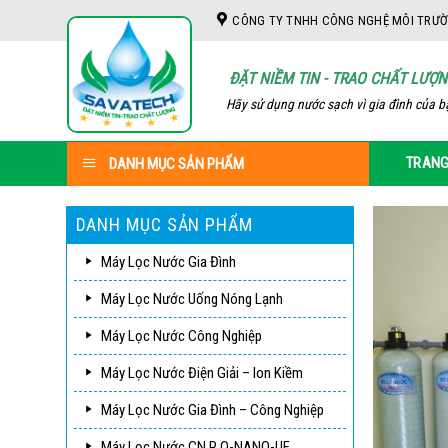
Skip
CÔNG TY TNHH CÔNG NGHỆ MÔI TRƯỜ
to
content
ĐẶT NIỀM TIN - TRAO CHẤT LƯỢ
Hãy sử dụng nước sạch vì gia đình của b
TRANG
DANH MỤC SẢN PHẨM
DANH MỤC SẢN PHẨM
Máy Lọc Nước Gia Đình
Máy Lọc Nước Uống Nóng Lạnh
Máy Lọc Nước Công Nghiệp
Máy Lọc Nước Điện Giải – Ion Kiềm
Máy Lọc Nước Gia Đình – Công Nghiệp
Máy Lọc Nước CN R.O-NANO-UF