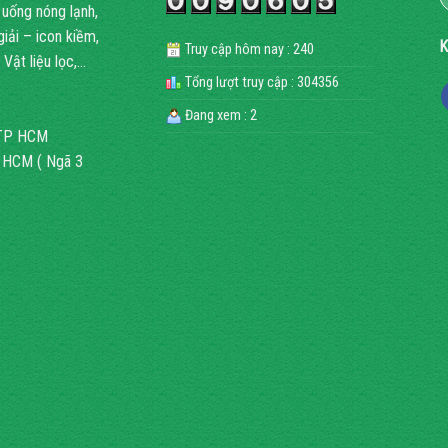
 uống nóng lạnh,
ải – icon kiềm,
K
Truy cập hôm nay : 240
Vật liệu lọc,…
Tổng lượt truy cập : 304356
Đang xem : 2
, TP HCM
P HCM ( Ngã 3