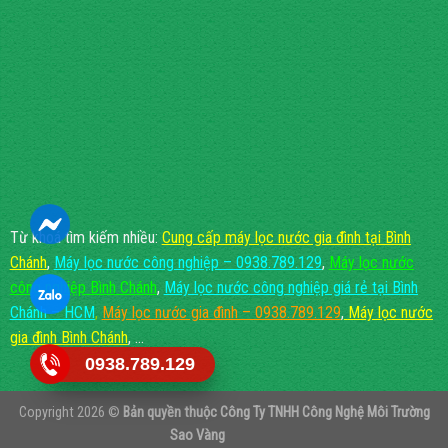
Từ khoá tìm kiếm nhiều:
Cung cấp máy lọc nước gia đình tại Bình
Chánh
,
Máy lọc nước công nghiệp – 0938.789.129
,
Máy lọc nước
công nghiệp Bình Chánh
,
Máy lọc nước công nghiệp giá rẻ tại Bình
Chánh – HCM
,
Máy lọc nước gia đình – 0938.789.129
,
Máy lọc nước
gia đình Bình Chánh
, ...
0938.789.129
Copyright 2026 ©
Bản quyền thuộc
Công Ty TNHH Công Nghệ Môi Trường
Sao Vàng