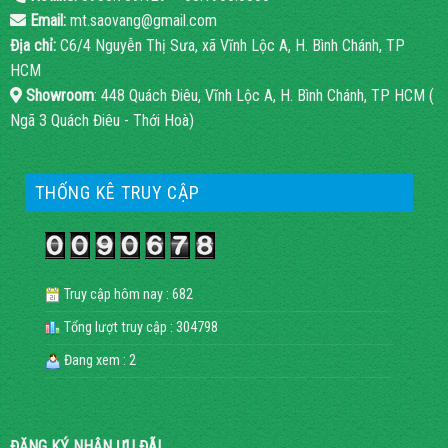
Email:
mt.saovang@gmail.com
Địa chỉ:
C6/4 Nguyễn Thị Sưa, xã Vĩnh Lộc A, H. Bình Chánh, TP
HCM
Showroom
: 448 Quách Điêu, Vĩnh Lộc A, H. Bình Chánh, TP HCM (
Ngã 3 Quách Điêu - Thới Hoà)
THỐNG KÊ TRUY CẬP
Truy cập hôm nay : 682
Tổng lượt truy cập : 304798
Đang xem : 2
ĐĂNG KÝ NHẬN ƯU ĐÃI