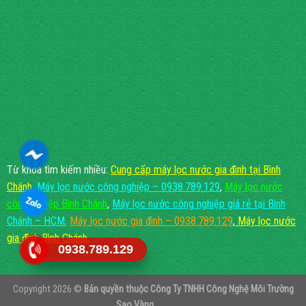
Từ khoá tìm kiếm nhiều:
Cung cấp máy lọc nước gia đình tại Bình
Chánh
,
Máy lọc nước công nghiệp – 0938.789.129
,
Máy lọc nước
công nghiệp Bình Chánh
,
Máy lọc nước công nghiệp giá rẻ tại Bình
Chánh – HCM
,
Máy lọc nước gia đình – 0938.789.129
,
Máy lọc nước
gia đình Bình Chánh
, ...
0938.789.129
Copyright 2026 ©
Bản quyền thuộc
Công Ty TNHH Công Nghệ Môi Trường
Sao Vàng