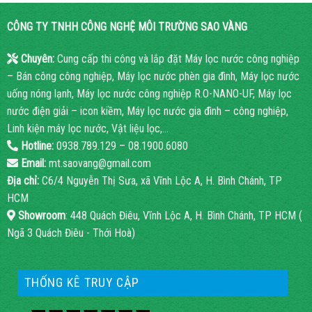
CÔNG TY TNHH CÔNG NGHỆ MÔI TRƯỜNG SAO VÀNG
Chuyên:
Cung cấp thi công và lắp đặt Máy lọc nước công nghiệp
– Bán công công nghiệp, Máy lọc nước phèn gia đình, Máy lọc nước
uống nóng lạnh, Máy lọc nước công nghiệp R.O-NANO-UF, Máy lọc
nước điện giải – icon kiềm, Máy lọc nước gia đình – công nghiệp,
Linh kiện máy lọc nước, Vật liệu lọc,…
Hotline:
0938.789.129 – 08.1900.6080
Email:
mt.saovang@gmail.com
Địa chỉ:
C6/4 Nguyễn Thị Sưa, xã Vĩnh Lộc A, H. Bình Chánh, TP
HCM
Showroom
: 448 Quách Điêu, Vĩnh Lộc A, H. Bình Chánh, TP HCM (
Ngã 3 Quách Điêu - Thới Hoà)
THỐNG KÊ TRUY CẬP