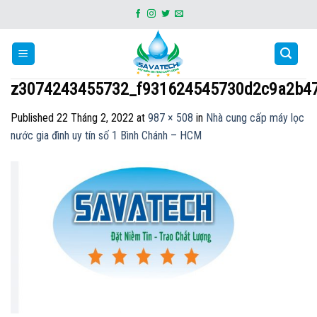
Skip
to
content
z3074243455732_f931624545730d2c9a2b4
Published
22 Tháng 2, 2022
at
987 × 508
in
Nhà cung cấp máy lọc
nước gia đình uy tín số 1 Bình Chánh – HCM