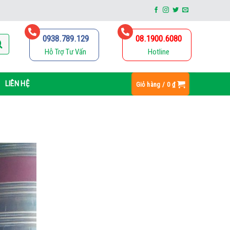
0938.789.129
08.1900.6080
Hỗ Trợ Tư Vấn
Hotline
LIÊN HỆ
Giỏ hàng /
0
₫