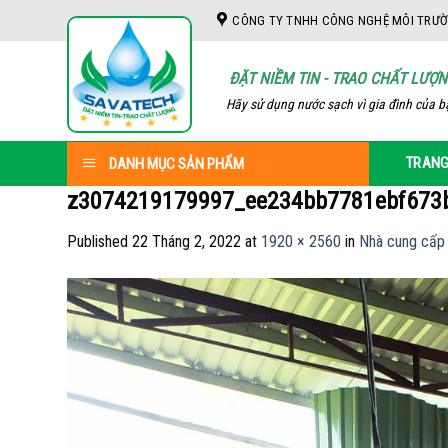
Skip
CÔNG TY TNHH CÔNG NGHỆ MÔI TRƯỜ
to
content
ĐẶT NIỀM TIN - TRAO CHẤT LƯỢ
Hãy sử dụng nước sạch vì gia đình của b
TRANG
DANH MỤC SẢN PHẨM
z3074219179997_ee234bb7781ebf673
Published
22 Tháng 2, 2022
at
1920 × 2560
in
Nhà cung cấp 