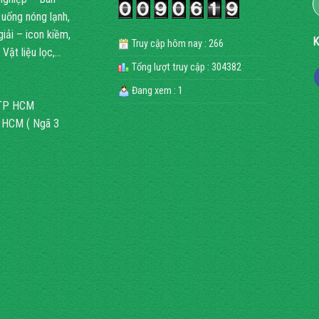
 uống nóng lạnh,
ải – icon kiềm,
K
Truy cập hôm nay : 266
Vật liệu lọc,…
Tổng lượt truy cập : 304382
Đang xem : 1
, TP HCM
P HCM ( Ngã 3