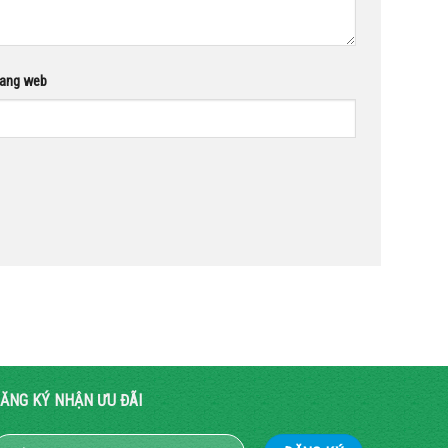
rang web
ĂNG KÝ NHẬN ƯU ĐÃI