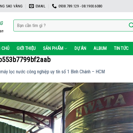
NG SAO VÀNG
EMAIL
0938.789.129 - 08.1900.6080
Tìm
NG
kiếm:
ạn
 CHỦ
GIỚI THIỆU
SẢN PHẨM
DỰ ÁN
ALBUM
TIN TỨC
b553b7799bf2aab
máy lọc nước công nghiệp uy tín số 1 Bình Chánh – HCM