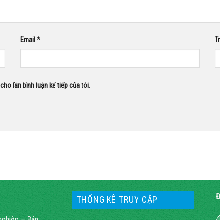
Email
*
T
cho lần bình luận kế tiếp của tôi.
Đ
THỐNG KÊ TRUY CẬP
nghiệp – Bán