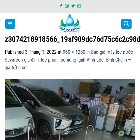
Skip
to
content
z3074218918566_19af909dc76d75c6c2c98
Published
3 Tháng 1, 2022
at
960 × 1280
in
Báo giá máy lọc nước
Savatech gia đình, lọc phèn, lọc nóng lạnh Vĩnh Lộc, Bình Chánh –
giá tốt nhất