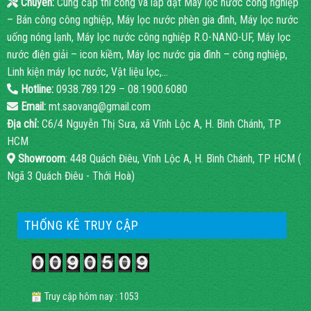
Chuyên:
Cung cấp thi công và lắp đặt Máy lọc nước công nghiệp
– Bán công công nghiệp, Máy lọc nước phèn gia đình, Máy lọc nước
uống nóng lạnh, Máy lọc nước công nghiệp R.O-NANO-UF, Máy lọc
nước điện giải – icon kiềm, Máy lọc nước gia đình – công nghiệp,
Linh kiện máy lọc nước, Vật liệu lọc,…
Hotline:
0938.789.129 – 08.1900.6080
Email:
mt.saovang@gmail.com
Địa chỉ:
C6/4 Nguyễn Thị Sưa, xã Vĩnh Lộc A, H. Bình Chánh, TP
HCM
Showroom
: 448 Quách Điêu, Vĩnh Lộc A, H. Bình Chánh, TP HCM (
Ngã 3 Quách Điêu - Thới Hoà)
THỐNG KÊ TRUY CẬP
Truy cập hôm nay : 1053