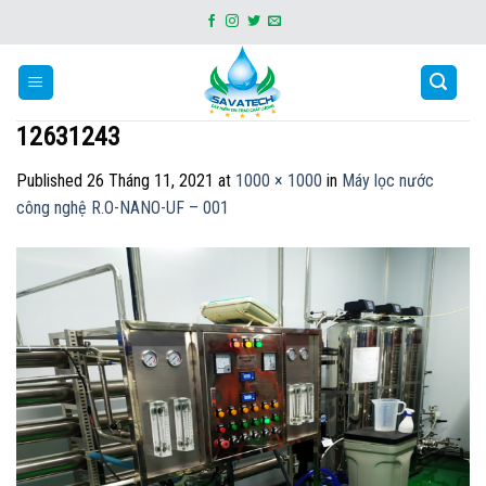
Skip
to
content
12631243
Published
26 Tháng 11, 2021
at
1000 × 1000
in
Máy lọc nước
công nghệ R.O-NANO-UF – 001