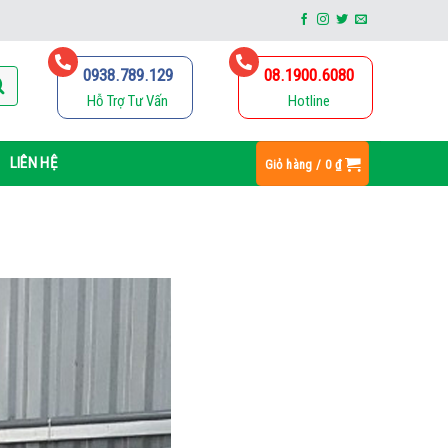
0938.789.129
08.1900.6080
Hỗ Trợ Tư Vấn
Hotline
LIÊN HỆ
Giỏ hàng /
0
₫