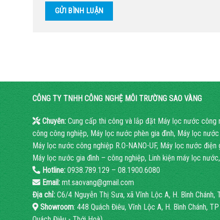
CÔNG TY TNHH CÔNG NGHỆ MÔI TRƯỜNG SAO VÀNG
Chuyên:
Cung cấp thi công và lắp đặt Máy lọc nước công 
công công nghiệp, Máy lọc nước phèn gia đình, Máy lọc nước
Máy lọc nước công nghiệp R.O-NANO-UF, Máy lọc nước điện gi
Máy lọc nước gia đình – công nghiệp, Linh kiện máy lọc nước, 
Hotline:
0938.789.129 – 08.1900.6080
Email:
mt.saovang@gmail.com
Địa chỉ:
C6/4 Nguyễn Thị Sưa, xã Vĩnh Lộc A, H. Bình Chánh
Showroom
: 448 Quách Điêu, Vĩnh Lộc A, H. Bình Chánh, T
Quách Điêu - Thới Hoà)