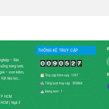
Đ
THỐNG KÊ TRUY CẬP
nghiệp – Bán
 uống nóng lạnh,
ải – icon kiềm,
K
Truy cập hôm nay : 1397
Vật liệu lọc,…
Tổng lượt truy cập : 303866
Đang xem : 1
, TP HCM
P HCM ( Ngã 3