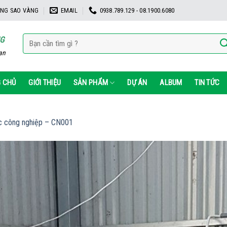
NG SAO VÀNG
EMAIL
0938.789.129 - 08.1900.6080
Tìm
NG
kiếm:
ạn
 CHỦ
GIỚI THIỆU
SẢN PHẨM
DỰ ÁN
ALBUM
TIN TỨC
c công nghiệp – CN001