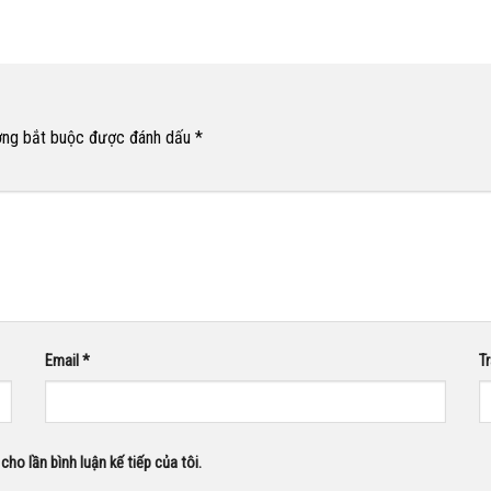
ờng bắt buộc được đánh dấu
*
Email
*
T
cho lần bình luận kế tiếp của tôi.