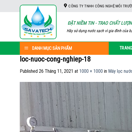
Skip
CÔNG TY TNHH CÔNG NGHỆ MÔI TRƯỜ
to
content
ĐẶT NIỀM TIN - TRAO CHẤT LƯỢ
Hãy sử dụng nước sạch vì gia đình của b
TRANG
DANH MỤC SẢN PHẨM
loc-nuoc-cong-nghiep-18
Published
26 Tháng 11, 2021
at
1000 × 1000
in
Máy lọc nướ